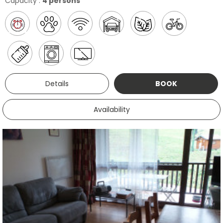
Capacity :
4 persons
Details
BOOK
Availability