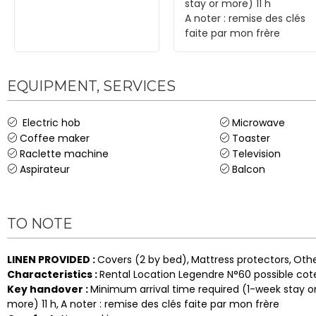
stay or more)
11 h
A noter :
remise des clés
faite par mon frère
EQUIPMENT, SERVICES
Electric hob
Microwave
Coffee maker
Toaster
Raclette machine
Television
Aspirateur
Balcon
TO NOTE
LINEN PROVIDED
:
Covers (2 by bed)
Mattress protectors
Othe
Characteristics
:
Rental
Location Legendre N°60 possible cot
Key handover
:
Minimum arrival time required (1-week stay 
more)
11 h
A noter :
remise des clés faite par mon frère