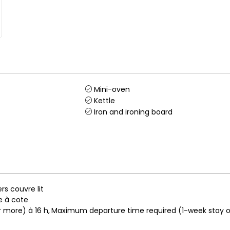
Mini-oven
Kettle
Iron and ironing board
rs
couvre lit
e à cote
or more)
à 16 h
Maximum departure time required (1-week stay o