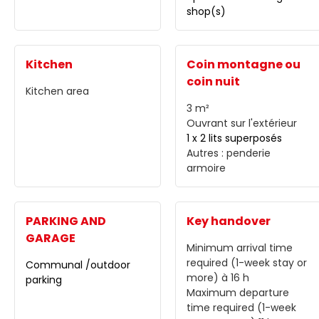
shop(s)
Kitchen
Coin montagne ou
coin nuit
Kitchen area
3
m²
Ouvrant sur l'extérieur
1 x 2 lits superposés
Autres :
penderie
armoire
PARKING AND
Key handover
GARAGE
Minimum arrival time
required (1-week stay or
Communal /outdoor
more)
à 16 h
parking
Maximum departure
time required (1-week