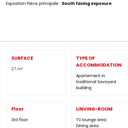
Exposition Pièce principale :
South facing exposure
SURFACE
TYPE OF
ACCOMMODATION
27
m²
Apartement in
traditional Savoyard
building
Floor
LINVING-ROOM
3rd floor
TV lounge area
Dining area