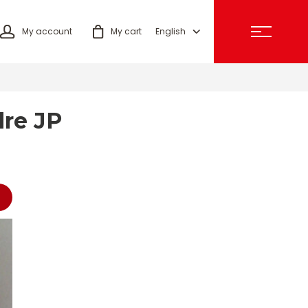
My account
My cart
English
dre JP