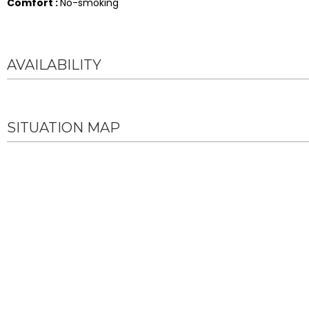
Comfort
:
No-smoking
AVAILABILITY
SITUATION MAP